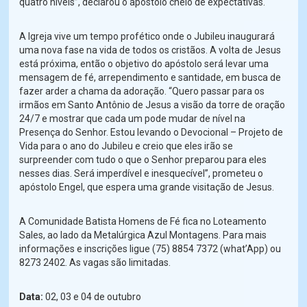
quatro níveis”, declarou o apóstolo cheio de expectativas.
A Igreja vive um tempo profético onde o Jubileu inaugurará
uma nova fase na vida de todos os cristãos. A volta de Jesus
está próxima, então o objetivo do apóstolo será levar uma
mensagem de fé, arrependimento e santidade, em busca de
fazer arder a chama da adoração. “Quero passar para os
irmãos em Santo Antônio de Jesus a visão da torre de oração
24/7 e mostrar que cada um pode mudar de nível na
Presença do Senhor. Estou levando o Devocional – Projeto de
Vida para o ano do Jubileu e creio que eles irão se
surpreender com tudo o que o Senhor preparou para eles
nesses dias. Será imperdível e inesquecível”, prometeu o
apóstolo Engel, que espera uma grande visitação de Jesus.
A Comunidade Batista Homens de Fé fica no Loteamento
Sales, ao lado da Metalúrgica Azul Montagens. Para mais
informações e inscrições ligue (75) 8854 7372 (what’App) ou
8273 2402. As vagas são limitadas.
Data:
02, 03 e 04 de outubro