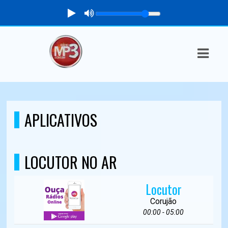
ASTS
IAS
IA
DOS
APLICATIVOS
RAMAÇÃO
TOS
LOCUTOR NO AR
E
Locutor
E
Corujão
00:00 - 05:00
ATO