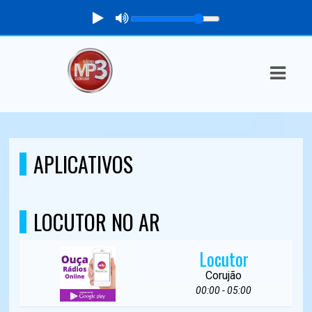
ASTS
IAS
IA
DOS
APLICATIVOS
RAMAÇÃO
TOS
LOCUTOR NO AR
E
Locutor
E
Corujão
00:00 - 05:00
ATO