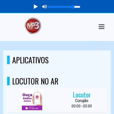
ASTS
IAS
IA
DOS
APLICATIVOS
RAMAÇÃO
TOS
LOCUTOR NO AR
E
Locutor
E
Corujão
00:00 - 05:00
ATO