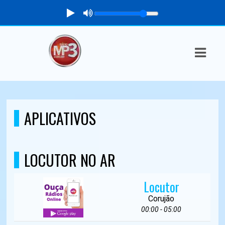
ASTS
IAS
IA
DOS
APLICATIVOS
RAMAÇÃO
TOS
LOCUTOR NO AR
E
Locutor
E
Corujão
00:00 - 05:00
ATO