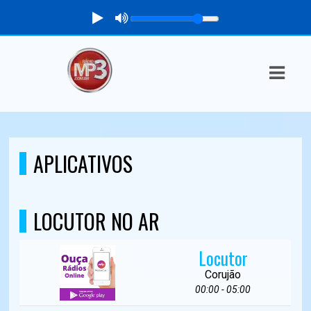
ASTS
IAS
IA
DOS
APLICATIVOS
RAMAÇÃO
TOS
LOCUTOR NO AR
E
Locutor
E
Corujão
00:00 - 05:00
ATO