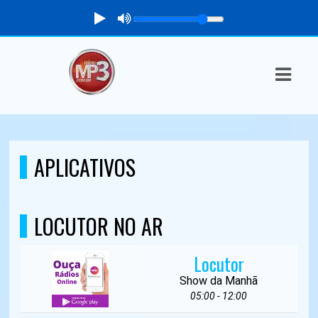
ASTS
IAS
IA
DOS
APLICATIVOS
RAMAÇÃO
TOS
LOCUTOR NO AR
E
Locutor
E
Show da Manhã
05:00 - 12:00
ATO